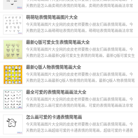
天教的是怎么画卖萌的表情的简笔画，卖萌的表情简笔画画法非常
简单哦，只需要几笔就能够画出漂亮的卖萌的表情...
08-26
萌萌哒表情简笔画图片大全
今天简笔画图片大全网的皮皮老师要教小朋友们画表情简笔画，今
天教的是怎么画萌萌哒表情的简笔画，萌萌哒表情简笔画画法非常
简单哦，只需要几笔就能够画出漂亮的萌萌哒表情...
08-26
最新Q版可爱女生表情简笔画大全
今天简笔画图片大全网的皮皮老师要教小朋友们画表情简笔画，今
天教的是怎么画最新Q版可爱女生表情的简笔画，最新Q版可爱女生
表情简笔画画法非常简单哦，只需要...
08-25
最新Q版人物表情简笔画大全
今天简笔画图片大全网的皮皮老师要教小朋友们画表情简笔画，今
天教的是怎么画最新Q版人物表情的简笔画，最新Q版人物表情简笔
画画法非常简单哦，只需要几笔就能够画出漂亮...
08-25
最全可爱的表情简笔画画法大全
今天简笔画图片大全网的皮皮老师要教小朋友们画表情简笔画，今
天教的是怎么画可爱的表情的简笔画，可爱的表情简笔画画法非常
简单哦，只需要几笔就能够画出漂亮的...
08-24
怎么画可爱的卡通表情简笔画
今天简笔画图片大全网的皮皮老师要教小朋友们画表情简笔画，今
天教的是怎么画超级可爱的卡通表情的简笔画，超级可爱的卡通表
情简笔画画法非常简单哦，只需要几笔就能够画出...
08-24