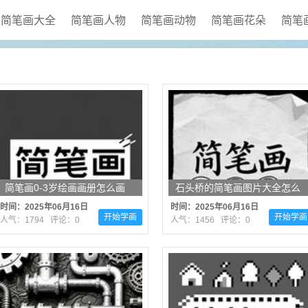
简笔画大全
简笔画人物
简笔画动物
简笔画花朵
简笔
简笔画0-3岁绘画画册怎么画
石头桥的简笔画图片大全怎么
（精选16张）
画笔画（共18张）
时间：2025年06月16日
时间：2025年06月16日
开始学画
开始学画
人气：1794 评论：0
人气：1456 评论：0