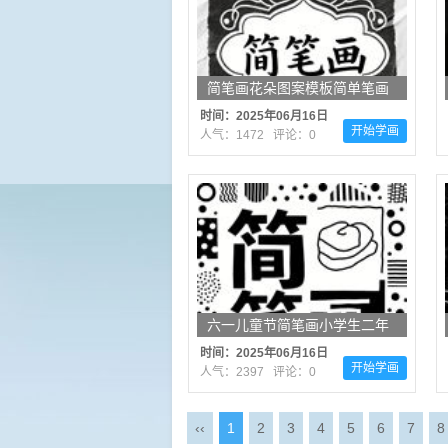
简笔画花朵图案模板简单笔画
（热门17张）
时间：2025年06月16日
开始学画
人气：1472 评论：0
六一儿童节简笔画小学生二年
级简单（共15张）
时间：2025年06月16日
开始学画
人气：2397 评论：0
‹‹
1
2
3
4
5
6
7
8