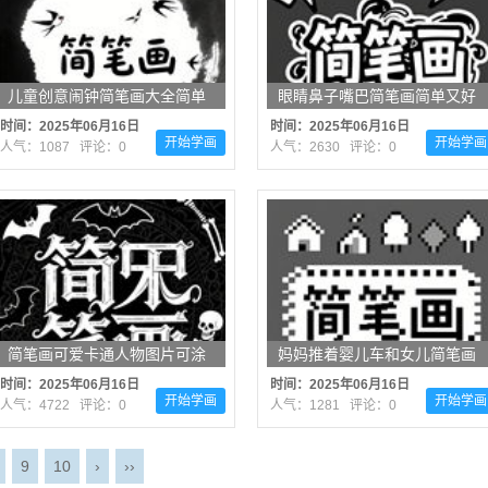
儿童创意闹钟简笔画大全简单
眼睛鼻子嘴巴简笔画简单又好
（最新13张）
看（高清19张）
时间：2025年06月16日
时间：2025年06月16日
开始学画
开始学画
人气：1087 评论：0
人气：2630 评论：0
简笔画可爱卡通人物图片可涂
妈妈推着婴儿车和女儿简笔画
色简单（汇总15张）
怎么画（漂亮19张）
时间：2025年06月16日
时间：2025年06月16日
开始学画
开始学画
人气：4722 评论：0
人气：1281 评论：0
9
10
›
››