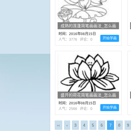
成熟的莲蓬简笔画画法_怎么画
成熟的莲蓬
时间：2016年08月15日
开始学画
人气：3776 评论：0
盛开的荷花简笔画画法_怎么画
盛开的荷花
时间：2016年08月15日
开始学画
人气：2566 评论：0
‹‹
‹
3
4
5
6
7
8
9