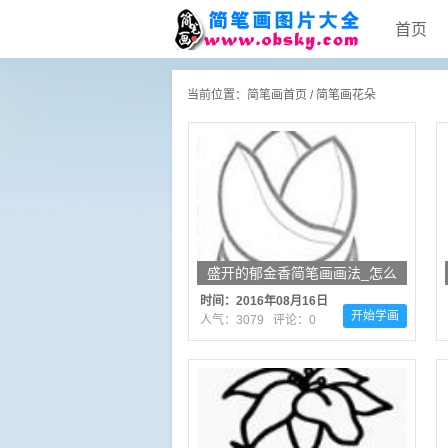
首页
当前位置：
简笔画首页
/
简笔画花朵
盛开的郁金香简笔画画法_怎么
画盛开的郁金香
时间：2016年08月16日
开始学画
人气：3079 评论：0