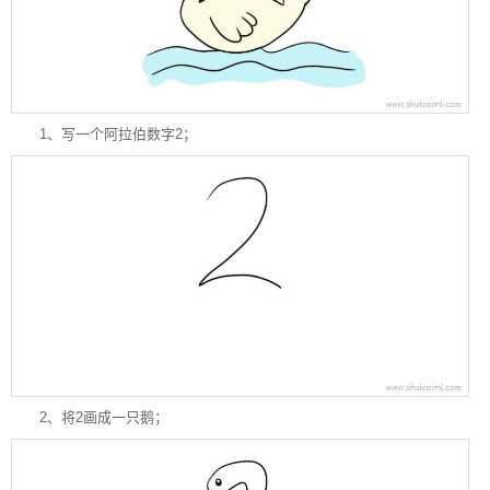
1、写一个阿拉伯数字2；
2、将2画成一只鹅；