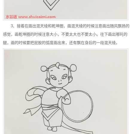
3、接着在画出混天绫和乾坤圈，画混天绫的时候注意画出随风飘扬的
感觉，画乾坤圈的时候注意大小，不要太大也不要太小。往下画出哪吒的
腿，画的时候要把屁股的弧度画出来，还有飘在身后的一段混天绫。