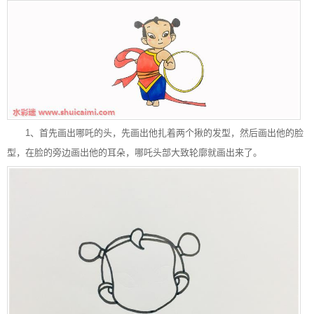
1、首先画出哪吒的头，先画出他扎着两个揪的发型，然后画出他的脸
型，在脸的旁边画出他的耳朵，哪吒头部大致轮廓就画出来了。