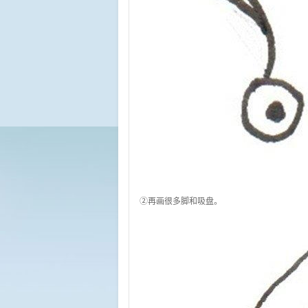
②再画很多脚和吸盘。