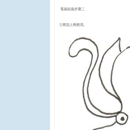
笔画绘画步骤二
③再加上两根须。