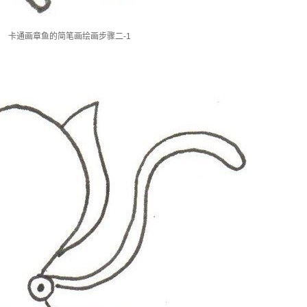
卡通画章鱼的简笔画绘画步骤二-1