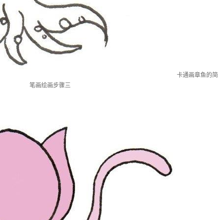
卡通画章鱼的简
笔画绘画步骤三