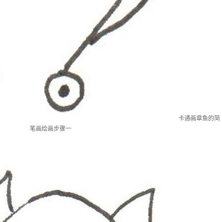
卡通画章鱼的简
笔画绘画步骤一