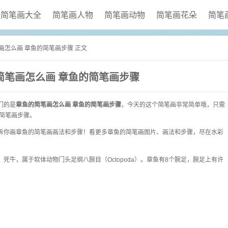
简笔画大全
简笔画人物
简笔画动物
简笔画花朵
简笔
笔画怎么画 章鱼的简笔画步骤 正文
简笔画怎么画 章鱼的简笔画步骤
们的是
章鱼的简笔画怎么画 章鱼的简笔画步骤
，今天的这个简笔画非常简单哦，只需
简笔画步骤。
诉你画章鱼的简笔画画法和步骤！看更多章鱼的简笔画图片、画法和步骤，尽在水彩
死牛，属于软体动物门头足纲八腕目（Octopoda）。章鱼有8个腕足，腕足上有许