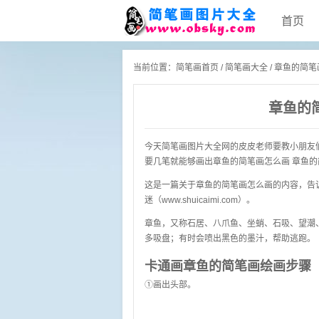
首页
当前位置：
简笔画首页
/
简笔画大全
/ 章鱼的简
章鱼的
今天
简笔画图片大全网
的皮皮老师要教小朋友
要几笔就能够画出章鱼的简笔画怎么画 章鱼的
这是一篇关于章鱼的简笔画怎么画的内容，告
迷（www.shuicaimi.com）。
章鱼，又称石居、八爪鱼、坐蛸、石吸、望潮、
多吸盘；有时会喷出黑色的墨汁，帮助逃跑。
卡通画章鱼的简笔画绘画步骤
①画出头部。