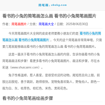
看书的小兔的简笔画怎么画 看书的小兔简笔画图片
作者：
简笔画图片
/
分类：
简笔画大全
/
日期：2025年06月30日
今天
简笔画图片大全网
的皮皮老师要教小朋友们的是
看书的小兔的简
笔画怎么画 看书的小兔简笔画图片
，今天的这个简笔画非常简单哦，只需
要几笔就能够画出看书的小兔的简笔画怎么画 看书的小兔简笔画图片。
这是一篇关于看书的小兔简笔画怎么画的内容，告诉你画看书的小兔
简笔画画法和步骤！看更多看书的小兔简笔画图片、画法和步骤，尽在水
彩迷（www.shuicaimi.com）。
兔子性格温顺，惹人喜爱，是很受欢迎的动物。尾短而且向上翘，前
肢比后肢短，善于跳跃，跑得很快。宠物兔喜欢黏人，野兔怕人。颜色一
般为白、灰、枯草色、棕红色、米色、黑和花色。
看书的小兔简笔画绘画步骤