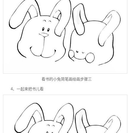
看书的小兔简笔画绘画步骤三
4、一起来把书儿看