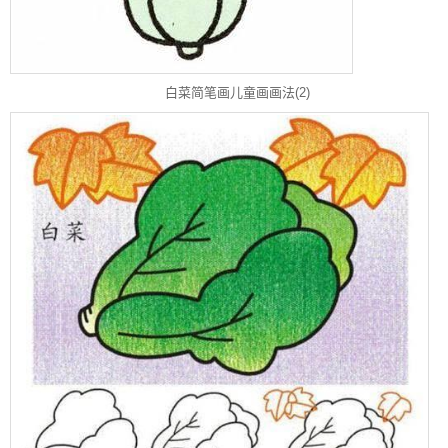
白菜简笔画儿童画画法(2)