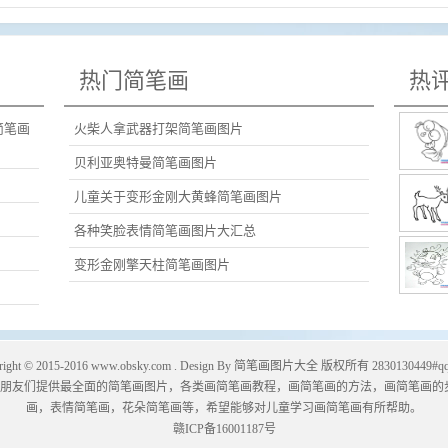
热门简笔画
热
简笔画
火柴人拿武器打架简笔画图片
贝利亚奥特曼简笔画图片
儿童关于变形金刚大黄蜂简笔画图片
各种笑脸表情简笔画图片大汇总
变形金刚擎天柱简笔画图片
right © 2015-2016
www.obsky.com
. Design By
简笔画图片大全
版权所有 2830130449#qq
朋友们提供最全面的简笔画图片，各类画简笔画教程，画简笔画的方法，画简笔画的
画
，表情简笔画，
花朵简笔画
等，希望能够对儿童学习画简笔画有所帮助。
赣ICP备16001187号