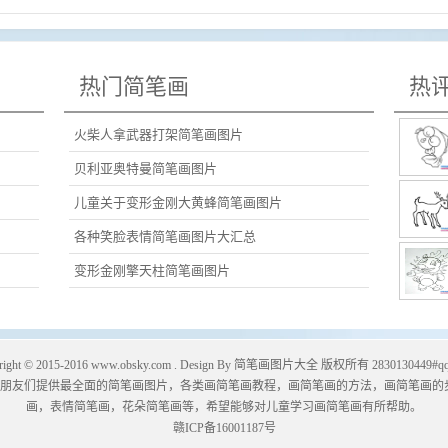
热门简笔画
热
火柴人拿武器打架简笔画图片
贝利亚奥特曼简笔画图片
儿童关于变形金刚大黄蜂简笔画图片
各种笑脸表情简笔画图片大汇总
变形金刚擎天柱简笔画图片
right © 2015-2016
www.obsky.com
. Design By
简笔画图片大全
版权所有 2830130449#qq
朋友们提供最全面的简笔画图片，各类画简笔画教程，画简笔画的方法，画简笔画的
画
，表情简笔画，
花朵简笔画
等，希望能够对儿童学习画简笔画有所帮助。
赣ICP备16001187号