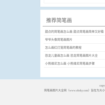
推荐简笔画
甜点的简笔画怎么画 甜点简笔画简单又好看
爷爷头像简笔画图片
怎么画红灯笼简笔画的教程
恐龙儿童画怎么画 恐龙简笔画图片大全
小熊维尼怎么画 小熊维尼简笔画步骤
copy
简笔画
图片大全网（
www.obsky.com
）旨在为大小