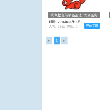
彩色松鼠简笔画画法_怎么画彩
色松鼠的简笔画
时间：2016年08月18日
开始学画
人气：3533 评论：0
‹‹
1
››