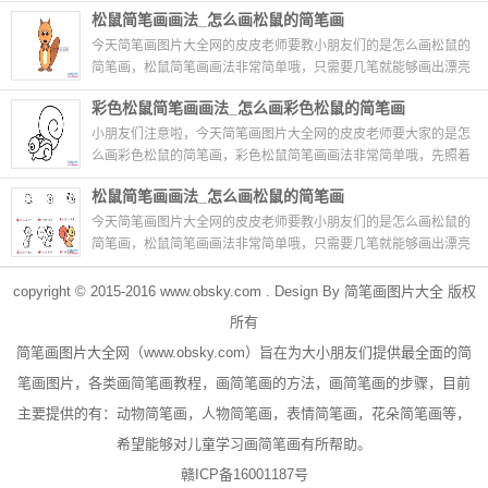
的松鼠。怎么样，你学会画松鼠...
09-28
松鼠简笔画画法_怎么画松鼠的简笔画
今天简笔画图片大全网的皮皮老师要教小朋友们的是怎么画松鼠的
简笔画，松鼠简笔画画法非常简单哦，只需要几笔就能够画出漂亮
的松鼠。怎么样，你学会...
09-28
彩色松鼠简笔画画法_怎么画彩色松鼠的简笔画
小朋友们注意啦，今天简笔画图片大全网的皮皮老师要大家的是怎
么画彩色松鼠的简笔画，彩色松鼠简笔画画法非常简单哦，先照着
下面的图片1画出黑白的松鼠，是不是很简单呢？...
08-18
松鼠简笔画画法_怎么画松鼠的简笔画
今天简笔画图片大全网的皮皮老师要教小朋友们的是怎么画松鼠的
简笔画，松鼠简笔画画法非常简单哦，只需要几笔就能够画出漂亮
的松鼠。怎么样，你学会画松鼠简笔画的方法...
08-05
copyright © 2015-2016
www.obsky.com
. Design By
简笔画图片大全
版权
所有
简笔画
图片大全网（
www.obsky.com
）旨在为大小朋友们提供最全面的简
笔画图片，各类画简笔画教程，画简笔画的方法，画简笔画的步骤，目前
主要提供的有：
动物简笔画
，
人物简笔画
，表情简笔画，
花朵简笔画
等，
希望能够对儿童学习画简笔画有所帮助。
赣ICP备16001187号