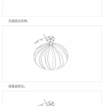
先画西瓜的蒂。
接着画西瓜。