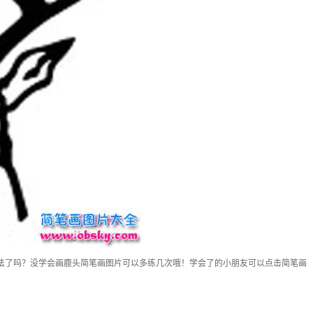
法了吗？没学会画鹿头简笔画图片可以多练几次哦！学会了的小朋友可以点击简笔画