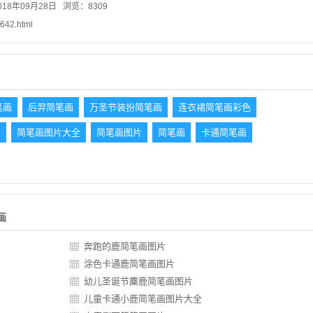
18年09月28日 浏览：8309
1642.html
笔画
后羿简笔画
万圣节装扮简笔画
连衣裙简笔画彩色
画
简笔画图片大全
简笔画图片
简笔画
卡通简笔画
画
奔跑的鹿简笔画图片
涂色卡通鹿简笔画图片
幼儿圣诞节麋鹿简笔画图片
儿童卡通小鹿简笔画图片大全